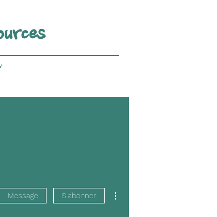
ources
v
Plus d'actions
Message
S'abonner