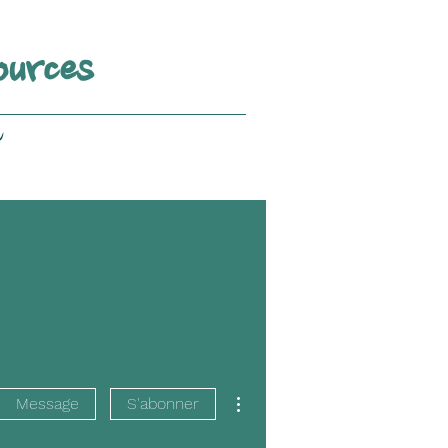
ources
v
Plus d'actions
Message
S'abonner