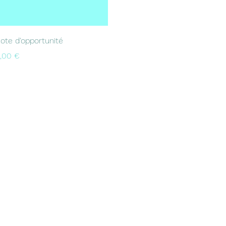
Aperçu rapide
ote d'opportunité
rix
,00 €
nexthep@fahres.fr
© 2022 par FAHRES