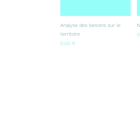
Aperçu rapide
Analyse des besoins sur le
N
territoire
P
0
Prix
0,00 €